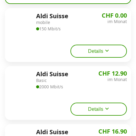
Alle Mobile-Vergleiche
CHF 0.00
Aldi Suisse
im Monat
mobile
Internet, TV, Telefon
150 Mbit/s
Kombi-Angebote
Details
Aktionen
CHF 12.90
Aldi Suisse
im Monat
Basic
2000 Mbit/s
News
Forum
Details
Über uns
CHF 16.90
Aldi Suisse