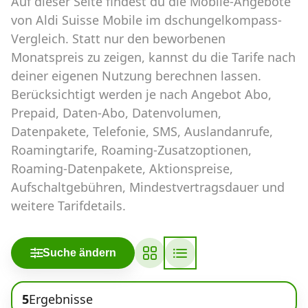
Auf dieser Seite findest du die Mobile-Angebote
Abos für Tablets, Hotspots und Smart
Watches
von Aldi Suisse Mobile im dschungelkompass-
Vergleich. Statt nur den beworbenen
Tarifrechner Handy-Abo
Monatspreis zu zeigen, kannst du die Tarife nach
Der gute alte Tarifrechner im neuen Design
deiner eigenen Nutzung berechnen lassen.
Berücksichtigt werden je nach Angebot Abo,
Prepaid, Daten-Abo, Datenvolumen,
Infos
Datenpakete, Telefonie, SMS, Auslandanrufe,
Alle Anbieter
Roamingtarife, Roaming-Zusatzoptionen,
Roaming-Datenpakete, Aktionspreise,
Mobilfunknetz Schweiz
Aufschaltgebühren, Mindestvertragsdauer und
weitere Tarifdetails.
Roaming-Tarife abfragen
Handy-Abo-Aktionen
Suche ändern
Handy-Abo kündigen oder
wechseln
5
Ergebnisse