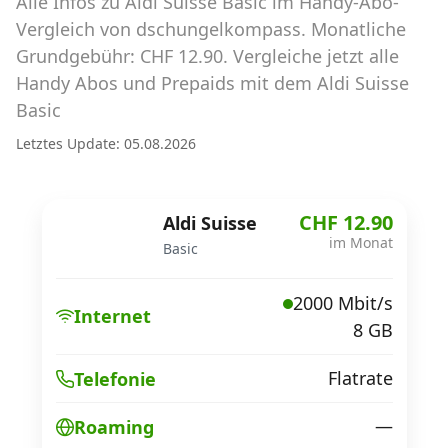
Alle Infos zu Aldi Suisse Basic im Handy-Abo-
Abos für Tablets, Hotspots und Smart
Watches
Vergleich von dschungelkompass. Monatliche
Grundgebühr: CHF 12.90. Vergleiche jetzt alle
Tarifrechner Handy-Abo
Handy Abos und Prepaids mit dem Aldi Suisse
Der gute alte Tarifrechner im neuen Design
Basic
Letztes Update: 05.08.2026
Infos
Alle Anbieter
CHF 12.90
Aldi Suisse
im Monat
Basic
Mobilfunknetz Schweiz
2000 Mbit/s
Roaming-Tarife abfragen
Internet
8 GB
Handy-Abo-Aktionen
Flatrate
Telefonie
Handy-Abo kündigen oder
wechseln
—
Roaming