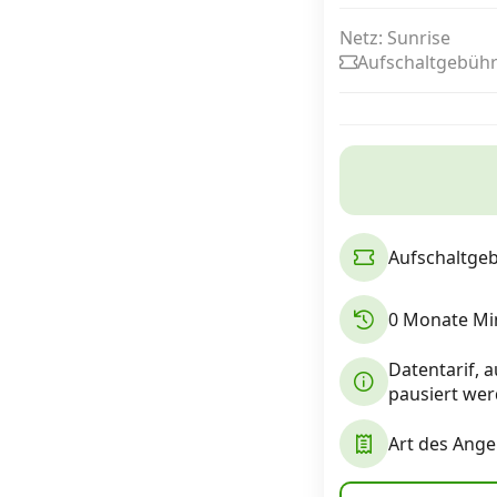
Netz: Sunrise
Aufschaltgebühr
Internet, TV, Telefon
Kombi-Angebote
Aktionen
Aufschaltgeb
News
0 Monate Min
Forum
Datentarif, 
pausiert wer
Art des Ang
Über uns