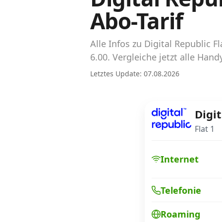
Abos für Tablets, Hotspots und Smart
Abo-Tarif
Watches
Tarifrechner Handy-Abo
Alle Infos zu Digital Republic
Der gute alte Tarifrechner im neuen Design
6.00. Vergleiche jetzt alle Han
Letztes Update: 07.08.2026
Infos
Alle Anbieter
Digit
Mobilfunknetz Schweiz
Flat 1
Roaming-Tarife abfragen
Internet
Handy-Abo-Aktionen
Telefonie
Handy-Abo kündigen oder wechseln
Roaming
Alle Mobile-Vergleiche