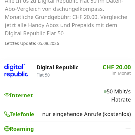
Alle Infos zu Digital Republic Flat 50 im Daten-
Abos für Tablets, Hotspots und Smart
Watches
Abo-Vergleich von dschungelkompass.
Monatliche Grundgebühr: CHF 20.00. Vergleiche
Tarifrechner Handy-Abo
jetzt alle Handy Abos und Prepaids mit dem
Der gute alte Tarifrechner im neuen Design
Digital Republic Flat 50
Letztes Update: 05.08.2026
Infos
Alle Anbieter
CHF 20.00
Digital Republic
im Monat
Flat 50
Mobilfunknetz Schweiz
50 Mbit/s
Roaming-Tarife abfragen
Internet
Flatrate
Handy-Abo-Aktionen
nur eingehende Anrufe (kostenlos)
Telefonie
Handy-Abo kündigen oder
wechseln
—
Roaming