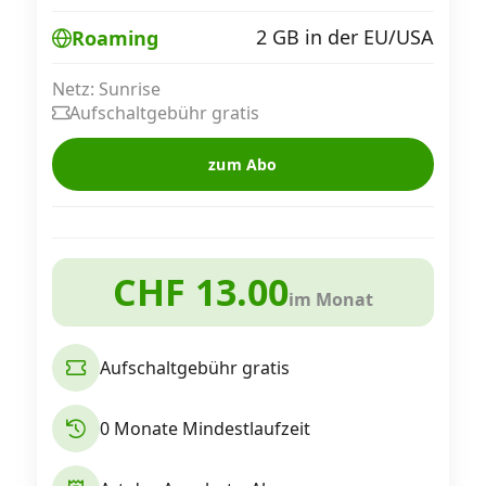
Alle Mobile-Vergleiche
2 GB in der EU/USA
Roaming
Netz: Sunrise
Internet, TV, Telefon
Aufschaltgebühr gratis
zum Abo
Kombi-Angebote
Aktionen
CHF 13.00
im Monat
News
Aufschaltgebühr gratis
Forum
0 Monate Mindestlaufzeit
Über uns