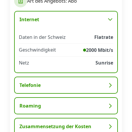
Art des Angebots: Abo
Datenschutz
·
AGB
·
Impressum
Internet
Daten in der Schweiz
Flatrate
Geschwindigkeit
2000 Mbit/s
Netz
Sunrise
Telefonie
Roaming
Zusammensetzung der Kosten