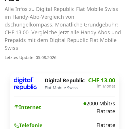
Abos für Tablets, Hotspots und Smart
Watches
Alle Infos zu Digital Republic Flat Mobile Swiss
im Handy-Abo-Vergleich von
Tarifrechner Handy-Abo
dschungelkompass. Monatliche Grundgebühr:
Der gute alte Tarifrechner im neuen Design
CHF 13.00. Vergleiche jetzt alle Handy Abos und
Prepaids mit dem Digital Republic Flat Mobile
Swiss
Infos
Letztes Update: 05.08.2026
Alle Anbieter
Mobilfunknetz Schweiz
CHF 13.00
Digital Republic
im Monat
Roaming-Tarife abfragen
Flat Mobile Swiss
Handy-Abo-Aktionen
2000 Mbit/s
Internet
Flatrate
Handy-Abo kündigen oder
wechseln
Flatrate
Telefonie