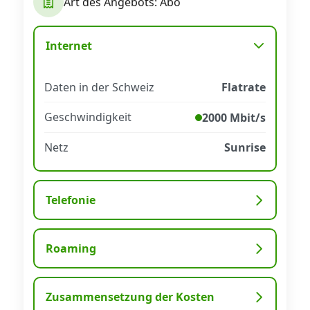
Art des Angebots: Abo
Datenschutz
·
AGB
·
Impressum
Internet
Daten in der Schweiz
Flatrate
Geschwindigkeit
2000 Mbit/s
Netz
Sunrise
Telefonie
Roaming
Zusammensetzung der Kosten