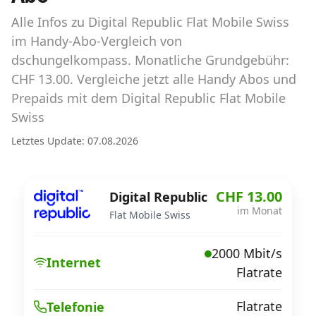
Abos für Tablets, Hotspots und Smart
Watches
Alle Infos zu Digital Republic Flat Mobile Swiss
im Handy-Abo-Vergleich von
Tarifrechner Handy-Abo
dschungelkompass. Monatliche Grundgebühr:
Der gute alte Tarifrechner im neuen Design
CHF 13.00. Vergleiche jetzt alle Handy Abos und
Prepaids mit dem Digital Republic Flat Mobile
Swiss
Infos
Letztes Update: 07.08.2026
Alle Anbieter
Mobilfunknetz Schweiz
CHF 13.00
Digital Republic
im Monat
Roaming-Tarife abfragen
Flat Mobile Swiss
Handy-Abo-Aktionen
2000 Mbit/s
Internet
Flatrate
Handy-Abo kündigen oder
wechseln
Flatrate
Telefonie