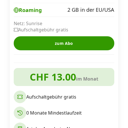
Alle Mobile-Vergleiche
2 GB in der EU/USA
Roaming
Netz: Sunrise
Internet, TV, Telefon
Aufschaltgebühr gratis
zum Abo
Kombi-Angebote
Aktionen
CHF 13.00
im Monat
News
Aufschaltgebühr gratis
Forum
0 Monate Mindestlaufzeit
Über uns