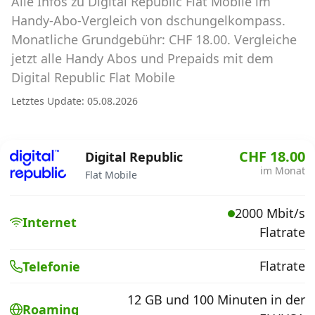
Alle Infos zu Digital Republic Flat Mobile im
Abos für Tablets, Hotspots und Smart
Watches
Handy-Abo-Vergleich von dschungelkompass.
Monatliche Grundgebühr: CHF 18.00. Vergleiche
Tarifrechner Handy-Abo
jetzt alle Handy Abos und Prepaids mit dem
Der gute alte Tarifrechner im neuen Design
Digital Republic Flat Mobile
Letztes Update: 05.08.2026
Infos
Alle Anbieter
CHF 18.00
Digital Republic
im Monat
Flat Mobile
Mobilfunknetz Schweiz
2000 Mbit/s
Roaming-Tarife abfragen
Internet
Flatrate
Handy-Abo-Aktionen
Flatrate
Telefonie
Handy-Abo kündigen oder
wechseln
12 GB und 100 Minuten in der
Roaming