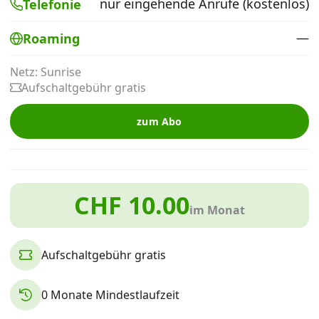
nur eingehende Anrufe (kostenlos)
Telefonie
Alle Mobile-Vergleiche
—
Roaming
Internet, TV, Telefon
Netz: Sunrise
Aufschaltgebühr gratis
Kombi-Angebote
zum Abo
Aktionen
CHF 10.00
News
im Monat
Forum
Aufschaltgebühr gratis
0 Monate Mindestlaufzeit
Über uns