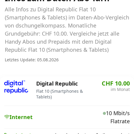
Abos für Tablets, Hotspots und Smart
Watches
Alle Infos zu Digital Republic Flat 10
(Smartphones & Tablets) im Daten-Abo-Vergleich
Tarifrechner Handy-Abo
von dschungelkompass. Monatliche
Der gute alte Tarifrechner im neuen Design
Grundgebühr: CHF 10.00. Vergleiche jetzt alle
Handy Abos und Prepaids mit dem Digital
Republic Flat 10 (Smartphones & Tablets)
Infos
Letztes Update: 05.08.2026
Alle Anbieter
Mobilfunknetz Schweiz
CHF 10.00
Digital Republic
im Monat
Roaming-Tarife abfragen
Flat 10 (Smartphones &
Tablets)
Handy-Abo-Aktionen
10 Mbit/s
Internet
Handy-Abo kündigen oder
Flatrate
wechseln