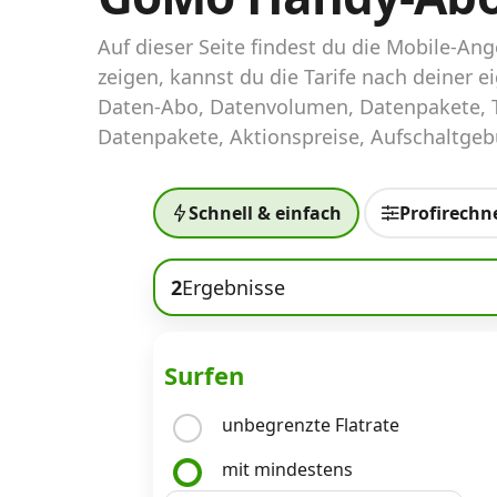
Abos für Tablets, Hotspots und Smart
Watches
Auf dieser Seite findest du die Mobile-
zeigen, kannst du die Tarife nach deiner
Tarifrechner Handy-Abo
Daten-Abo, Datenvolumen, Datenpakete, T
Der gute alte Tarifrechner im neuen Design
Datenpakete, Aktionspreise, Aufschaltgebü
Infos
Schnell & einfach
Profirechn
Alle Anbieter
2
Ergebnisse
Mobilfunknetz Schweiz
Roaming-Tarife abfragen
Surfen
Handy-Abo-Aktionen
unbegrenzte Flatrate
Handy-Abo kündigen oder wechseln
mit mindestens
Alle Mobile-Vergleiche