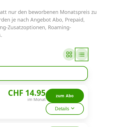
tatt nur den beworbenen Monatspreis zu
erden je nach Angebot Abo, Prepaid,
ing-Zusatzoptionen, Roaming-
.
CHF 14.95
zum Abo
im Monat
Details