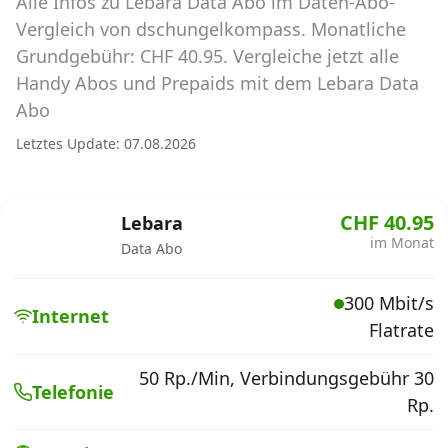
Alle Infos zu Lebara Data Abo im Daten-Abo-
Abos für Tablets, Hotspots und Smart
Watches
Vergleich von dschungelkompass. Monatliche
Grundgebühr: CHF 40.95. Vergleiche jetzt alle
Tarifrechner Handy-Abo
Handy Abos und Prepaids mit dem Lebara Data
Der gute alte Tarifrechner im neuen Design
Abo
Letztes Update: 07.08.2026
Infos
Alle Anbieter
CHF 40.95
Lebara
im Monat
Data Abo
Mobilfunknetz Schweiz
300 Mbit/s
Roaming-Tarife abfragen
Internet
Flatrate
Handy-Abo-Aktionen
50 Rp./Min, Verbindungsgebühr 30
Telefonie
Handy-Abo kündigen oder
Rp.
wechseln