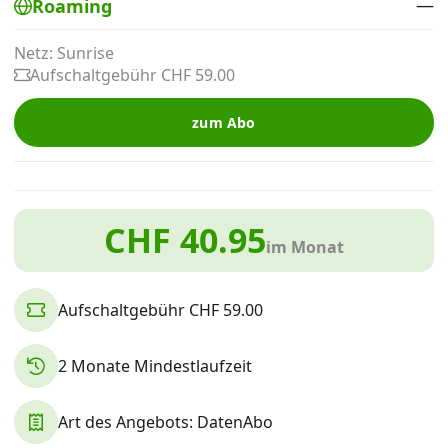
—
Roaming
Alle Mobile-Vergleiche
Netz: Sunrise
Aufschaltgebühr CHF 59.00
Internet, TV, Telefon
zum Abo
Kombi-Angebote
CHF 40.95
Aktionen
im Monat
News
Aufschaltgebühr CHF 59.00
Forum
2 Monate Mindestlaufzeit
Art des Angebots: DatenAbo
Über uns