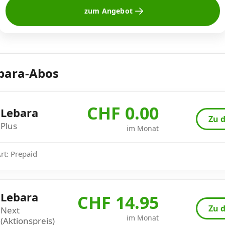
zum Angebot
bara-Abos
CHF 0.00
Lebara
Zu d
Plus
im Monat
Art: Prepaid
Lebara
CHF 14.95
Zu d
Next
im Monat
(Aktionspreis)