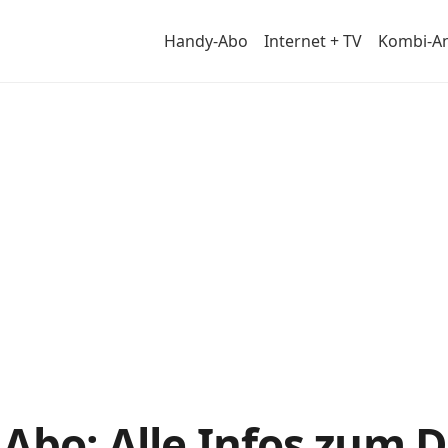
Handy-Abo
Internet + TV
Kombi-A
bos
Abo: Alle Infos zum 