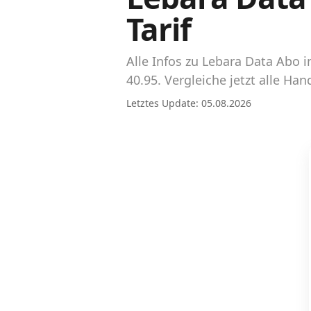
Abos für Tablets, Hotspots und Smart
Tarif
Watches
Tarifrechner Handy-Abo
Alle Infos zu Lebara Data Abo
Der gute alte Tarifrechner im neuen Design
40.95. Vergleiche jetzt alle H
Letztes Update: 05.08.2026
Infos
Alle Anbieter
Mobilfunknetz Schweiz
Roaming-Tarife abfragen
Handy-Abo-Aktionen
Handy-Abo kündigen oder wechseln
Alle Mobile-Vergleiche