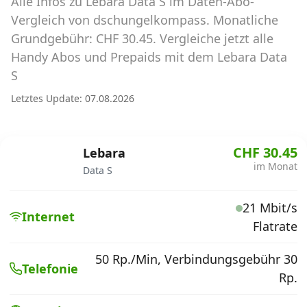
Alle Infos zu Lebara Data S im Daten-Abo-
Abos für Tablets, Hotspots und Smart
Watches
Vergleich von dschungelkompass. Monatliche
Grundgebühr: CHF 30.45. Vergleiche jetzt alle
Tarifrechner Handy-Abo
Handy Abos und Prepaids mit dem Lebara Data
Der gute alte Tarifrechner im neuen Design
S
Letztes Update: 07.08.2026
Infos
Alle Anbieter
CHF 30.45
Lebara
im Monat
Data S
Mobilfunknetz Schweiz
21 Mbit/s
Roaming-Tarife abfragen
Internet
Flatrate
Handy-Abo-Aktionen
50 Rp./Min, Verbindungsgebühr 30
Telefonie
Handy-Abo kündigen oder
Rp.
wechseln