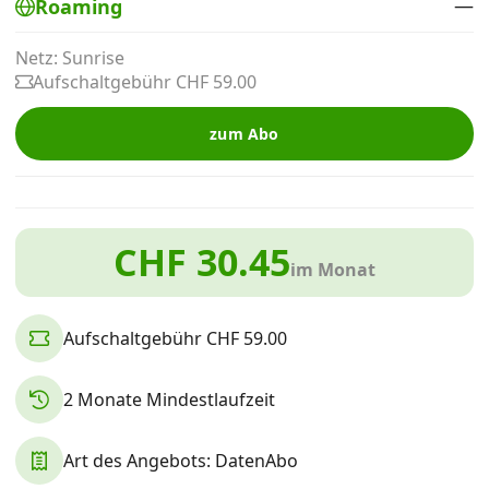
—
Roaming
Alle Mobile-Vergleiche
Netz: Sunrise
Aufschaltgebühr CHF 59.00
Internet, TV, Telefon
zum Abo
Kombi-Angebote
CHF 30.45
Aktionen
im Monat
News
Aufschaltgebühr CHF 59.00
Forum
2 Monate Mindestlaufzeit
Art des Angebots: DatenAbo
Über uns