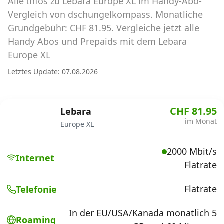
Alle Infos zu Lebara Europe XL im Handy-Abo-
Abos für Tablets, Hotspots und Smart
Watches
Vergleich von dschungelkompass. Monatliche
Grundgebühr: CHF 81.95. Vergleiche jetzt alle
Tarifrechner Handy-Abo
Handy Abos und Prepaids mit dem Lebara
Der gute alte Tarifrechner im neuen Design
Europe XL
Letztes Update: 07.08.2026
Infos
Alle Anbieter
CHF 81.95
Lebara
im Monat
Europe XL
Mobilfunknetz Schweiz
2000 Mbit/s
Roaming-Tarife abfragen
Internet
Flatrate
Handy-Abo-Aktionen
Flatrate
Telefonie
Handy-Abo kündigen oder
wechseln
In der EU/USA/Kanada monatlich 5
Roaming