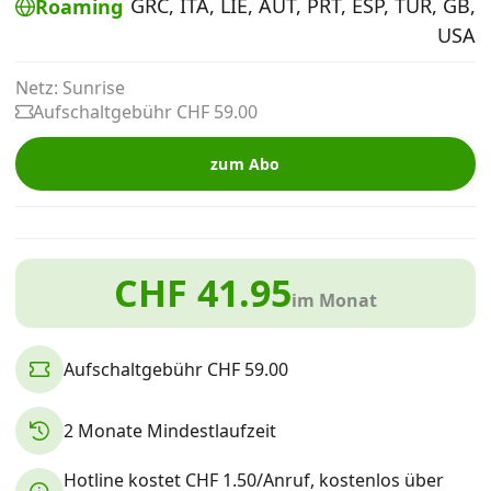
GRC, ITA, LIE, AUT, PRT, ESP, TUR, GB,
Roaming
Alle Mobile-Vergleiche
USA
Netz: Sunrise
Internet, TV, Telefon
Aufschaltgebühr CHF 59.00
zum Abo
Kombi-Angebote
Aktionen
CHF 41.95
im Monat
News
Aufschaltgebühr CHF 59.00
Forum
2 Monate Mindestlaufzeit
Über uns
Hotline kostet CHF 1.50/Anruf, kostenlos über