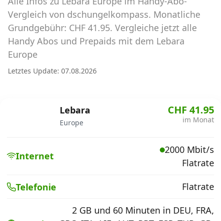
Alle Infos zu Lebara Europe im Handy-Abo-
Abos für Tablets, Hotspots und Smart
Watches
Vergleich von dschungelkompass. Monatliche
Grundgebühr: CHF 41.95. Vergleiche jetzt alle
Tarifrechner Handy-Abo
Handy Abos und Prepaids mit dem Lebara
Der gute alte Tarifrechner im neuen Design
Europe
Letztes Update: 07.08.2026
Infos
Alle Anbieter
CHF 41.95
Lebara
im Monat
Europe
Mobilfunknetz Schweiz
2000 Mbit/s
Roaming-Tarife abfragen
Internet
Flatrate
Handy-Abo-Aktionen
Flatrate
Telefonie
Handy-Abo kündigen oder
wechseln
2 GB und 60 Minuten in DEU, FRA,