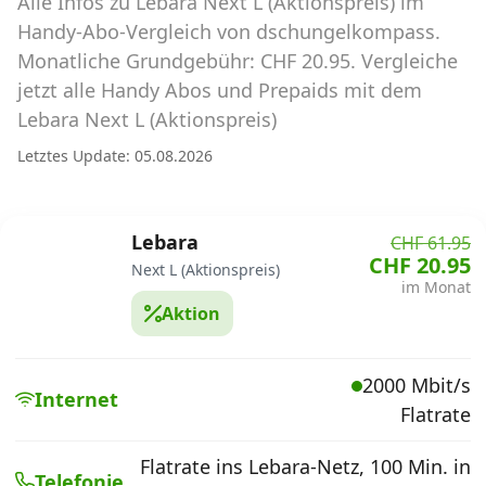
Alle Infos zu Lebara Next L (Aktionspreis) im
Abos für Tablets, Hotspots und Smart
Watches
Handy-Abo-Vergleich von dschungelkompass.
Monatliche Grundgebühr: CHF 20.95. Vergleiche
Tarifrechner Handy-Abo
jetzt alle Handy Abos und Prepaids mit dem
Der gute alte Tarifrechner im neuen Design
Lebara Next L (Aktionspreis)
Letztes Update: 05.08.2026
Infos
Alle Anbieter
Lebara
CHF 61.95
CHF 20.95
Next L (Aktionspreis)
Mobilfunknetz Schweiz
im Monat
Aktion
Roaming-Tarife abfragen
Handy-Abo-Aktionen
2000 Mbit/s
Internet
Flatrate
Handy-Abo kündigen oder
wechseln
Flatrate ins Lebara-Netz, 100 Min. in
Telefonie