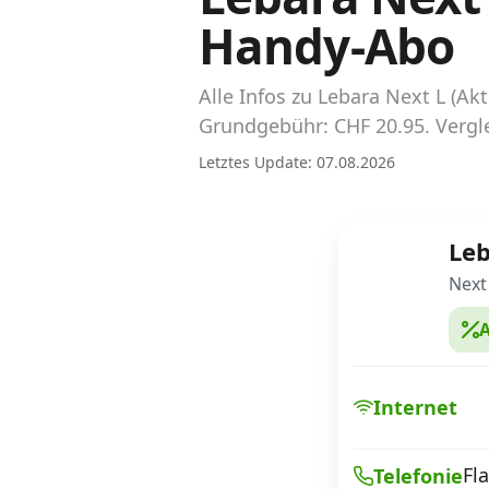
Abos für Tablets, Hotspots und Smart
Handy-Abo
Watches
Tarifrechner Handy-Abo
Alle Infos zu Lebara Next L (
Der gute alte Tarifrechner im neuen Design
Grundgebühr: CHF 20.95. Vergle
Letztes Update: 07.08.2026
Infos
Alle Anbieter
Le
Mobilfunknetz Schweiz
Next
A
Roaming-Tarife abfragen
Handy-Abo-Aktionen
Internet
Handy-Abo kündigen oder wechseln
Fl
Telefonie
Alle Mobile-Vergleiche