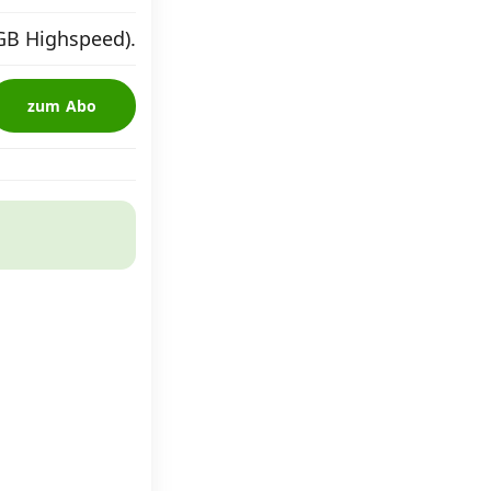
GB Highspeed).
zum Abo