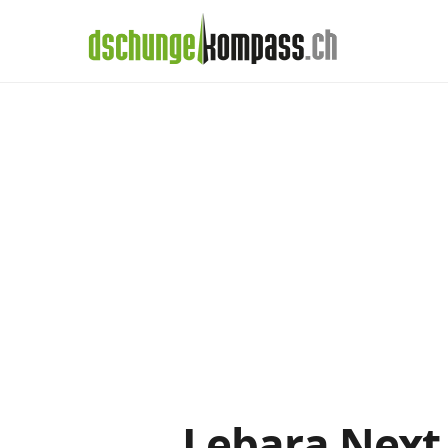
×
Menü
Lebara-Abos im
Handy‑Abo
Detail
Handy-Abo-Vergleich
Alle Handy-Abos vergleichen
Prepaid-Tarife vergleichen
Alle Prepaids auf einem Blick
Daten-Abos vergleichen
Lebara Next 