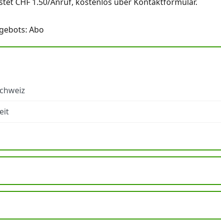
stet CHF 1.50/Anruf, kostenlos über Kontaktformular.
ngebots: Abo
Schweiz
eit