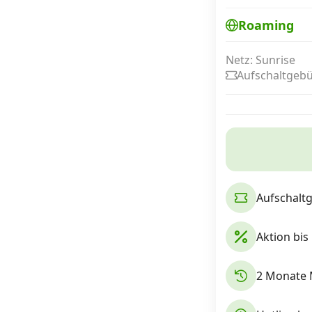
Roaming
Internet, TV, Telefon
Netz: Sunrise
Aufschaltgebü
Kombi-Angebote
Aktionen
News
Aufschalt
Forum
Aktion bis
2 Monate 
Über uns