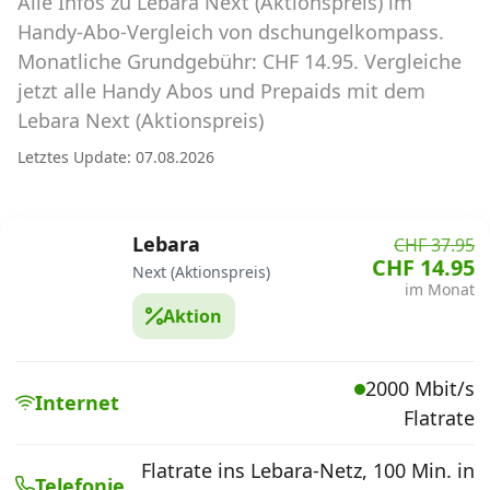
Alle Infos zu Lebara Next (Aktionspreis) im
Abos für Tablets, Hotspots und Smart
Watches
Handy-Abo-Vergleich von dschungelkompass.
Monatliche Grundgebühr: CHF 14.95. Vergleiche
Tarifrechner Handy-Abo
jetzt alle Handy Abos und Prepaids mit dem
Der gute alte Tarifrechner im neuen Design
Lebara Next (Aktionspreis)
Letztes Update: 07.08.2026
Infos
Alle Anbieter
Lebara
CHF 37.95
CHF 14.95
Next (Aktionspreis)
Mobilfunknetz Schweiz
im Monat
Aktion
Roaming-Tarife abfragen
Handy-Abo-Aktionen
2000 Mbit/s
Internet
Flatrate
Handy-Abo kündigen oder
wechseln
Flatrate ins Lebara-Netz, 100 Min. in
Telefonie