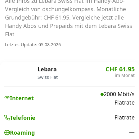
Alle Infos zu Lebara Swiss Flat im Handy-Abo-
Abos für Tablets, Hotspots und Smart
Watches
Vergleich von dschungelkompass. Monatliche
Grundgebühr: CHF 61.95. Vergleiche jetzt alle
Tarifrechner Handy-Abo
Handy Abos und Prepaids mit dem Lebara Swiss
Der gute alte Tarifrechner im neuen Design
Flat
Letztes Update: 05.08.2026
Infos
Alle Anbieter
CHF 61.95
Lebara
im Monat
Swiss Flat
Mobilfunknetz Schweiz
2000 Mbit/s
Roaming-Tarife abfragen
Internet
Flatrate
Handy-Abo-Aktionen
Flatrate
Telefonie
Handy-Abo kündigen oder
wechseln
—
Roaming