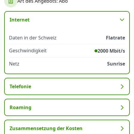
Art des Angebots: Abo
Datenschutz
·
AGB
·
Impressum
Internet
Daten in der Schweiz
Flatrate
Geschwindigkeit
2000 Mbit/s
Netz
Sunrise
Telefonie
Roaming
Zusammensetzung der Kosten