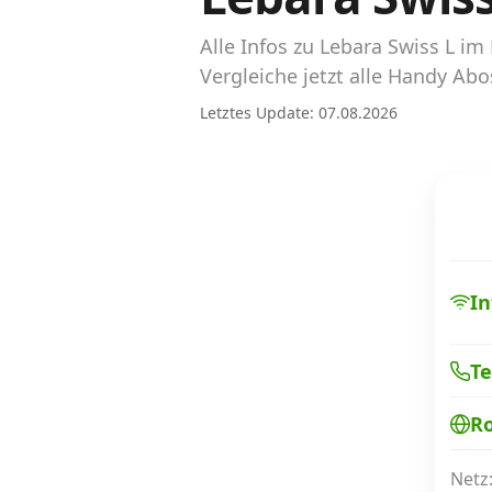
Abos für Tablets, Hotspots und Smart
Watches
Alle Infos zu Lebara Swiss L 
Vergleiche jetzt alle Handy Ab
Tarifrechner Handy-Abo
Letztes Update: 07.08.2026
Der gute alte Tarifrechner im neuen Design
Infos
Alle Anbieter
Mobilfunknetz Schweiz
In
Roaming-Tarife abfragen
Te
Handy-Abo-Aktionen
R
Handy-Abo kündigen oder wechseln
Alle Mobile-Vergleiche
Netz