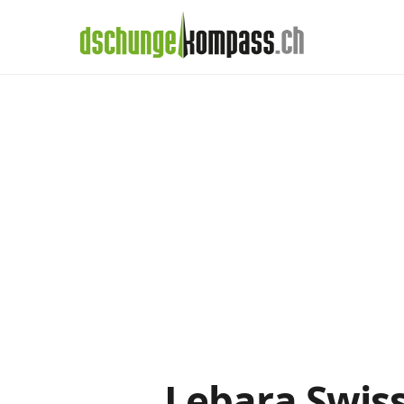
×
Menü
Lebara-Abos im
Handy‑Abo
Detail
Handy-Abo-Vergleich
Alle Handy-Abos vergleichen
Prepaid-Tarife vergleichen
Alle Prepaids auf einem Blick
Daten-Abos vergleichen
Lebara Swiss