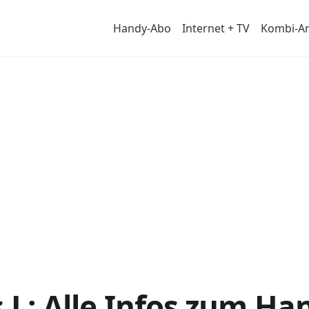
Handy-Abo
Internet + TV
Kombi-A
 L: Alle Infos zum H