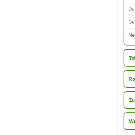
Da
Datenschutz
·
AGB
·
Impressum
Ge
Ne
Te
R
Zu
We