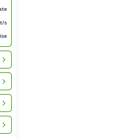
ate
t/s
ise