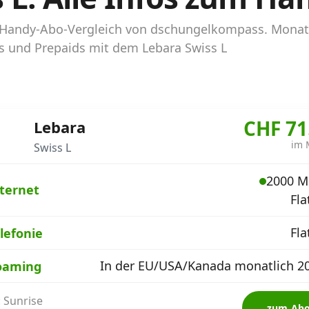
im Handy-Abo-Vergleich von dschungelkompass. Monat
os und Prepaids mit dem Lebara Swiss L
CHF 71
Lebara
im 
Swiss L
2000 M
ternet
Fla
Fla
lefonie
In der EU/USA/Kanada monatlich 2
oaming
: Sunrise
zum Ab