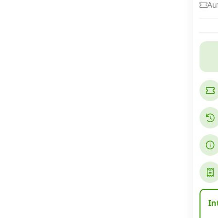
Au
Internet, TV, Telefon
Kombi-Angebote
Aktionen
News
Forum
Über uns
In