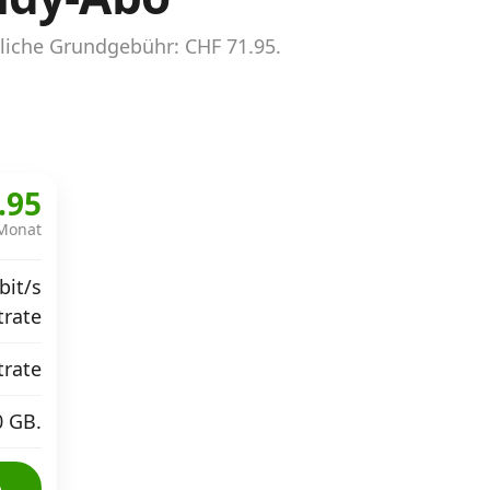
liche Grundgebühr: CHF 71.95.
.95
Monat
bit/s
trate
trate
0 GB.
o