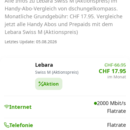
Alle Infos zu Lebara Swiss M (Aktionspreis) im
Abos für Tablets, Hotspots und Smart
Watches
Handy-Abo-Vergleich von dschungelkompass.
Monatliche Grundgebühr: CHF 17.95. Vergleiche
Tarifrechner Handy-Abo
jetzt alle Handy Abos und Prepaids mit dem
Der gute alte Tarifrechner im neuen Design
Lebara Swiss M (Aktionspreis)
Letztes Update: 05.08.2026
Infos
Alle Anbieter
Lebara
CHF 66.95
CHF 17.95
Swiss M (Aktionspreis)
Mobilfunknetz Schweiz
im Monat
Aktion
Roaming-Tarife abfragen
Handy-Abo-Aktionen
2000 Mbit/s
Internet
Flatrate
Handy-Abo kündigen oder
wechseln
Flatrate
Telefonie