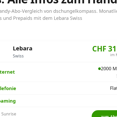
 Handy-Abo-Vergleich von dschungelkompass. Monatli
os und Prepaids mit dem Lebara Swiss
CHF 31
Lebara
im 
Swiss
2000 M
ternet
Fla
lefonie
oaming
: Sunrise
zum Ab