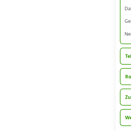
Da
Datenschutz
·
AGB
·
Impressum
Ge
Ne
Te
R
Zu
We