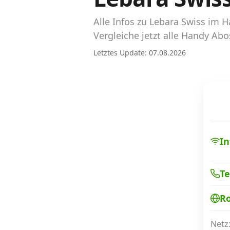
Abos für Tablets, Hotspots und Smart
Watches
Alle Infos zu Lebara Swiss im
Vergleiche jetzt alle Handy Ab
Tarifrechner Handy-Abo
Letztes Update: 07.08.2026
Der gute alte Tarifrechner im neuen Design
Infos
Alle Anbieter
Mobilfunknetz Schweiz
In
Roaming-Tarife abfragen
Te
Handy-Abo-Aktionen
R
Handy-Abo kündigen oder wechseln
Alle Mobile-Vergleiche
Netz