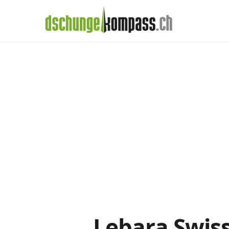
×
Menü
Lebara-Abos im
Handy‑Abo
Detail
Handy-Abo-Vergleich
Alle Handy-Abos vergleichen
Prepaid-Tarife vergleichen
Alle Prepaids auf einem Blick
Daten-Abos vergleichen
Lebara Swiss