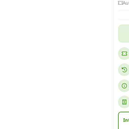
Au
Internet, TV, Telefon
Kombi-Angebote
Aktionen
News
Forum
Über uns
In