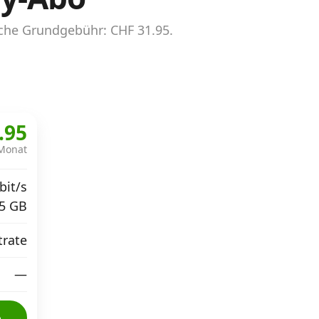
che Grundgebühr: CHF 31.95.
.95
Monat
bit/s
5 GB
trate
—
o