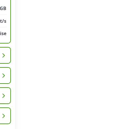
 GB
t/s
ise