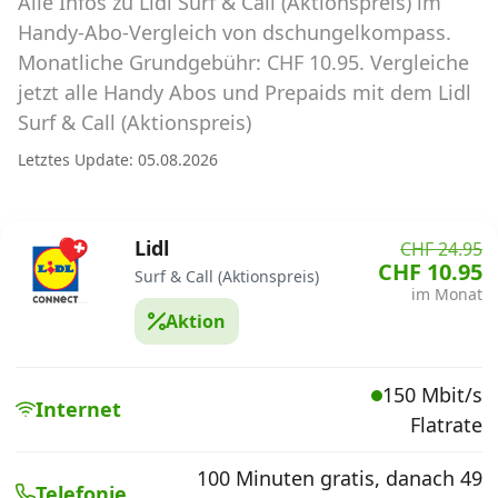
Alle Infos zu Lidl Surf & Call (Aktionspreis) im
Abos für Tablets, Hotspots und Smart
Watches
Handy-Abo-Vergleich von dschungelkompass.
Monatliche Grundgebühr: CHF 10.95. Vergleiche
Tarifrechner Handy-Abo
jetzt alle Handy Abos und Prepaids mit dem Lidl
Der gute alte Tarifrechner im neuen Design
Surf & Call (Aktionspreis)
Letztes Update: 05.08.2026
Infos
Alle Anbieter
Lidl
CHF 24.95
CHF 10.95
Surf & Call (Aktionspreis)
Mobilfunknetz Schweiz
im Monat
Aktion
Roaming-Tarife abfragen
Handy-Abo-Aktionen
150 Mbit/s
Internet
Flatrate
Handy-Abo kündigen oder
wechseln
100 Minuten gratis, danach 49
Telefonie