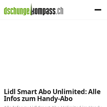
×
Menü
Lidl-Abos im
Handy‑Abo
Detail
Handy-Abo-Vergleich
Alle Handy-Abos vergleichen
Prepaid-Tarife vergleichen
Alle Prepaids auf einem Blick
Lidl Smart Abo Unlimited: Alle
Infos zum Handy-Abo
Daten-Abos vergleichen