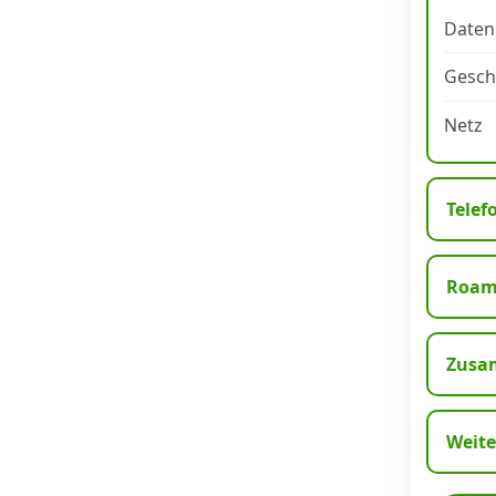
Daten
Datenschutz
·
AGB
·
Impressum
Gesch
Netz
Telef
Roam
Zusa
Weite