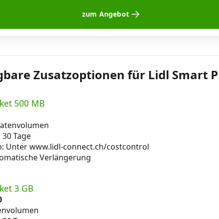
zum Angebot
gbare Zusatzoptionen für Lidl Smart P
ket 500 MB
atenvolumen
r 30 Tage
n: Unter www.lidl-connect.ch/costcontrol
tomatische Verlängerung
ket 3 GB
0
envolumen