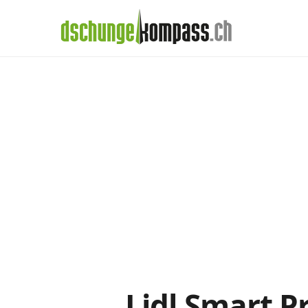
×
Menü
Lidl-Prepaid im
Handy‑Abo
Detail
Handy-Abo-Vergleich
Alle Handy-Abos vergleichen
Prepaid-Tarife vergleichen
Alle Prepaids auf einem Blick
Daten-Abos vergleichen
Lidl Smart P