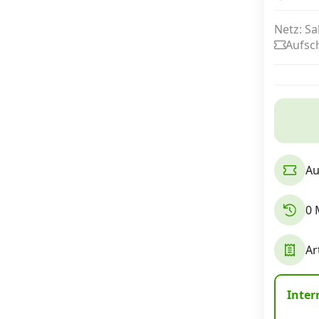
Netz: Sa
Aufsch
Internet, TV, Telefon
Kombi-Angebote
Aktionen
Au
News
0 
Forum
Ar
Über uns
Inter