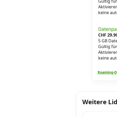
Gültig fü
Aktiviere
keine au
Datenpa
CHF
29.9
5 GB Dat
Gültig fü
Aktiviere
keine au
Roaming-Op
Weitere Li