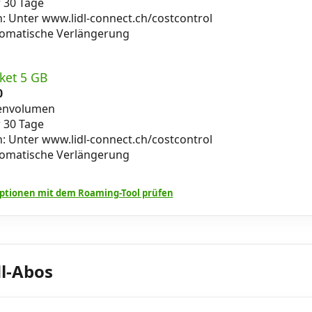
r 30 Tage
n: Unter www.lidl-connect.ch/costcontrol
tomatische Verlängerung
ket 5 GB
0
envolumen
r 30 Tage
n: Unter www.lidl-connect.ch/costcontrol
tomatische Verlängerung
tionen mit dem Roaming-Tool prüfen
dl-Abos