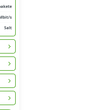
pakete
Mbit/s
Salt