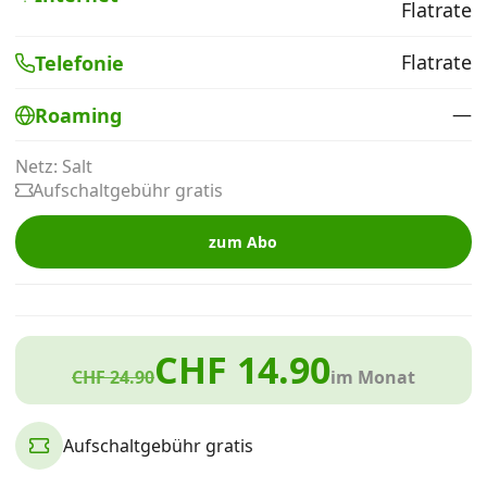
Flatrate
Alle Mobile-Vergleiche
Flatrate
Telefonie
Internet, TV, Telefon
—
Roaming
Netz: Salt
Kombi-Angebote
Aufschaltgebühr gratis
zum Abo
Aktionen
News
CHF 14.90
CHF 24.90
im Monat
Forum
Aufschaltgebühr gratis
Über uns