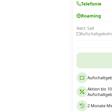
Telefonie
Roaming
Internet, TV, Telefon
Netz: Salt
Aufschaltgebühr
Kombi-Angebote
Aktionen
News
Aufschaltgeb
Forum
Aktion bis 1
Aufschaltgeb
Über uns
2 Monate Min