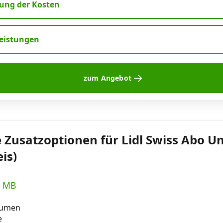
ng der Kosten
leistungen
zum Angebot
 Zusatzoptionen für Lidl Swiss Abo U
is)
0 MB
lumen
e