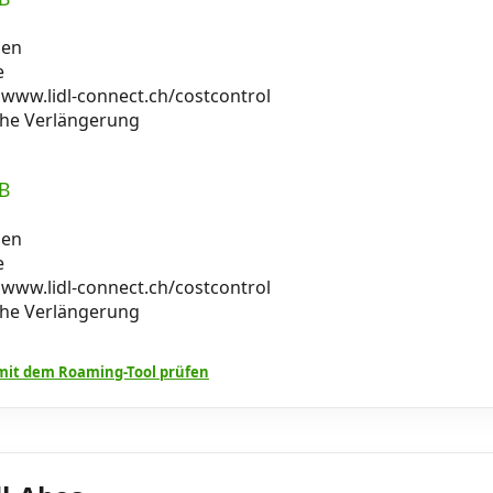
men
e
 www.lidl-connect.ch/costcontrol
che Verlängerung
B
men
e
 www.lidl-connect.ch/costcontrol
che Verlängerung
it dem Roaming-Tool prüfen