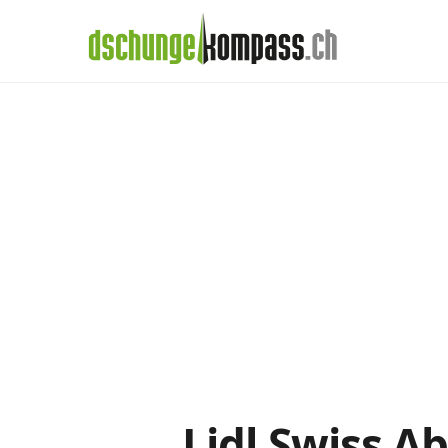
×
Menü
Handy‑Abo
Lidl-Abos im Det
Handy-Abo-Vergleich
Alle Handy-Abos vergleichen
Prepaid-Tarife vergleichen
Alle Prepaids auf einem Blick
Daten-Abos vergleichen
Lidl Swiss Ab