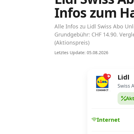
Abos für Tablets, Hotspots und Smart
Infos zum H
Watches
Tarifrechner Handy-Abo
Alle Infos zu Lidl Swiss Abo U
Der gute alte Tarifrechner im neuen Design
Grundgebühr: CHF 14.90. Vergle
(Aktionspreis)
Infos
Letztes Update: 05.08.2026
Alle Anbieter
Lidl
Mobilfunknetz Schweiz
Swiss A
Roaming-Tarife abfragen
Akt
Handy-Abo-Aktionen
Handy-Abo kündigen oder wechseln
Internet
Alle Mobile-Vergleiche