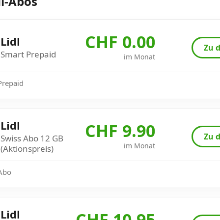
dl-Abos
CHF 0.00
Lidl
Zu d
Smart Prepaid
im Monat
 Prepaid
Lidl
CHF 9.90
Zu d
Swiss Abo 12 GB
im Monat
(Aktionspreis)
 Abo
Lidl
CHF 10.95