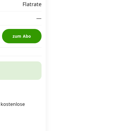
Flatrate
—
zum Abo
d kostenlose