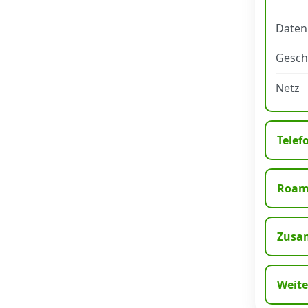
Datenschutz
·
AGB
·
Impressum
Daten
Gesch
Netz
Telef
Roam
Zusa
Weite