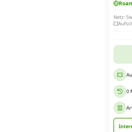
Roa
Netz: S
Internet, TV, Telefon
Aufsc
Kombi-Angebote
Aktionen
Au
News
0 
Forum
Ar
Über uns
Inter