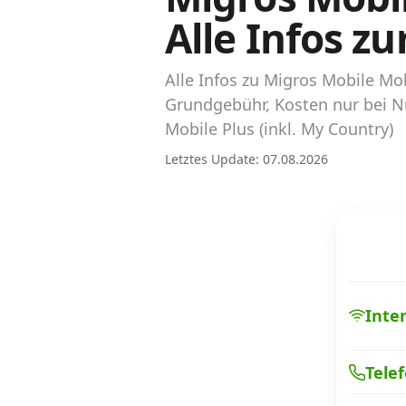
Abos für Tablets, Hotspots und Smart
Alle Infos z
Watches
Tarifrechner Handy-Abo
Alle Infos zu Migros Mobile Mo
Der gute alte Tarifrechner im neuen Design
Grundgebühr, Kosten nur bei N
Mobile Plus (inkl. My Country)
Infos
Letztes Update: 07.08.2026
Alle Anbieter
Mobilfunknetz Schweiz
Roaming-Tarife abfragen
Inte
Handy-Abo-Aktionen
Handy-Abo kündigen oder wechseln
Tele
Alle Mobile-Vergleiche