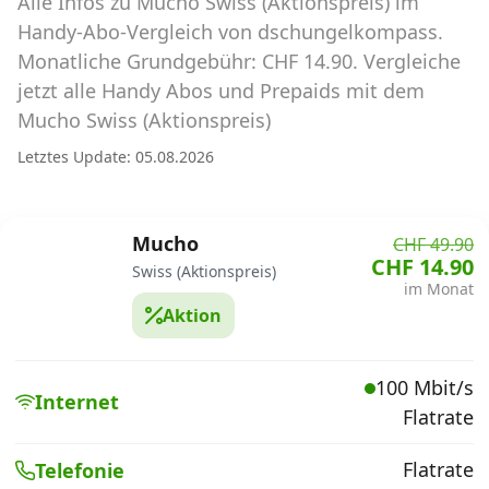
Alle Infos zu Mucho Swiss (Aktionspreis) im
Abos für Tablets, Hotspots und Smart
Watches
Handy-Abo-Vergleich von dschungelkompass.
Monatliche Grundgebühr: CHF 14.90. Vergleiche
Tarifrechner Handy-Abo
jetzt alle Handy Abos und Prepaids mit dem
Der gute alte Tarifrechner im neuen Design
Mucho Swiss (Aktionspreis)
Letztes Update: 05.08.2026
Infos
Alle Anbieter
Mucho
CHF 49.90
CHF 14.90
Swiss (Aktionspreis)
Mobilfunknetz Schweiz
im Monat
Aktion
Roaming-Tarife abfragen
Handy-Abo-Aktionen
100 Mbit/s
Internet
Flatrate
Handy-Abo kündigen oder
wechseln
Flatrate
Telefonie