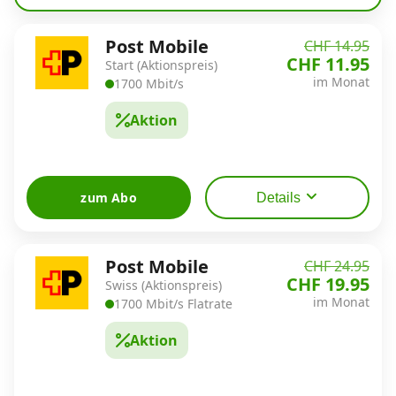
Alle Mobile-Vergleiche
Post Mobile
CHF 14.95
CHF 11.95
Start (Aktionspreis)
Internet, TV, Telefon
im Monat
1700 Mbit/s
Aktion
Kombi-Angebote
zum Abo
Details
Aktionen
News
Post Mobile
CHF 24.95
CHF 19.95
Swiss (Aktionspreis)
im Monat
1700 Mbit/s Flatrate
Forum
Aktion
Über uns