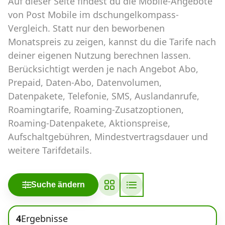
Auf dieser Seite findest du die Mobile-Angebote
Abos für Tablets, Hotspots und Smart
Watches
von Post Mobile im dschungelkompass-
Vergleich. Statt nur den beworbenen
Tarifrechner Handy-Abo
Monatspreis zu zeigen, kannst du die Tarife nach
Der gute alte Tarifrechner im neuen Design
deiner eigenen Nutzung berechnen lassen.
Berücksichtigt werden je nach Angebot Abo,
Prepaid, Daten-Abo, Datenvolumen,
Infos
Datenpakete, Telefonie, SMS, Auslandanrufe,
Alle Anbieter
Roamingtarife, Roaming-Zusatzoptionen,
Roaming-Datenpakete, Aktionspreise,
Mobilfunknetz Schweiz
Aufschaltgebühren, Mindestvertragsdauer und
weitere Tarifdetails.
Roaming-Tarife abfragen
Handy-Abo-Aktionen
Suche ändern
Handy-Abo kündigen oder
wechseln
4
Ergebnisse