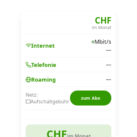
CHF
im Monat
Mbit/s
Internet
—
—
Telefonie
—
Roaming
Netz:
zum Abo
Aufschaltgebühr
CHF
im Monat