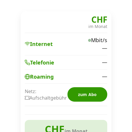
CHF
im Monat
Mbit/s
Internet
—
—
Telefonie
—
Roaming
Netz:
zum Abo
Aufschaltgebühr
CHF
im Monat