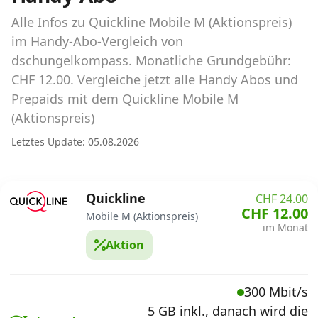
Abos für Tablets, Hotspots und Smart
Watches
Alle Infos zu Quickline Mobile M (Aktionspreis)
im Handy-Abo-Vergleich von
Tarifrechner Handy-Abo
dschungelkompass. Monatliche Grundgebühr:
Der gute alte Tarifrechner im neuen Design
CHF 12.00. Vergleiche jetzt alle Handy Abos und
Prepaids mit dem Quickline Mobile M
(Aktionspreis)
Infos
Letztes Update: 05.08.2026
Alle Anbieter
Mobilfunknetz Schweiz
Quickline
CHF 24.00
CHF 12.00
Roaming-Tarife abfragen
Mobile M (Aktionspreis)
im Monat
Aktion
Handy-Abo-Aktionen
Handy-Abo kündigen oder
300 Mbit/s
wechseln
5 GB inkl., danach wird die