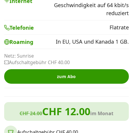
Internet
Alle Mobile-Vergleiche
Geschwindigkeit auf 64 kbit/s
reduziert
Internet, TV, Telefon
Flatrate
Telefonie
In EU, USA und Kanada 1 GB.
Roaming
Kombi-Angebote
Netz: Sunrise
Aufschaltgebühr CHF 40.00
Aktionen
zum Abo
News
Forum
CHF 12.00
CHF 24.00
im Monat
Über uns
Aufschaltgebühr CHF 40.00