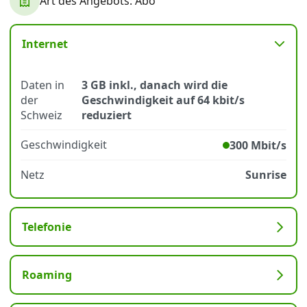
Art des Angebots: Abo
Datenschutz
·
AGB
·
Impressum
Internet
Daten in
3 GB inkl., danach wird die
der
Geschwindigkeit auf 64 kbit/s
Schweiz
reduziert
Geschwindigkeit
300 Mbit/s
Netz
Sunrise
Telefonie
Roaming