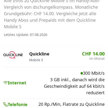
Alle Infos zu Quickline Mobile S im Handy-Abo-
Abos für Tablets, Hotspots und Smart
Watches
Vergleich von dschungelkompass. Monatliche
Grundgebühr: CHF 14.00. Vergleiche jetzt alle
Tarifrechner Handy-Abo
Handy Abos und Prepaids mit dem Quickline
Der gute alte Tarifrechner im neuen Design
Mobile S
Letztes Update: 07.08.2026
Infos
Alle Anbieter
CHF 14.00
Quickline
im Monat
Mobile S
Mobilfunknetz Schweiz
300 Mbit/s
Roaming-Tarife abfragen
3 GB inkl., danach wird die
Internet
Handy-Abo-Aktionen
Geschwindigkeit auf 64 kbit/s
reduziert
Handy-Abo kündigen oder
wechseln
20 Rp./Min, Flatrate zu Quickline
Telefonie