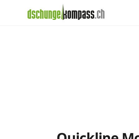
×
Menü
Quickline-Abos 
Handy‑Abo
Detail
Handy-Abo-Vergleich
Alle Handy-Abos vergleichen
Prepaid-Tarife vergleichen
Alle Prepaids auf einem Blick
Daten-Abos vergleichen
Quickline Mob