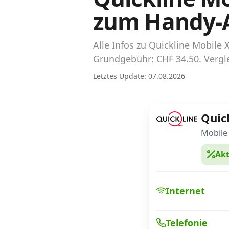
Abos für Tablets, Hotspots und Smart
zum Handy-
Watches
Tarifrechner Handy-Abo
Alle Infos zu Quickline Mobile
Der gute alte Tarifrechner im neuen Design
Grundgebühr: CHF 34.50. Vergle
Letztes Update: 07.08.2026
Infos
Alle Anbieter
Quic
Mobilfunknetz Schweiz
Mobile 
Akt
Roaming-Tarife abfragen
Handy-Abo-Aktionen
Internet
Handy-Abo kündigen oder wechseln
Telefonie
Alle Mobile-Vergleiche