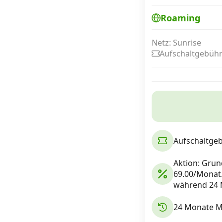
Roaming
Internet, TV, Telefon
Netz: Sunrise
Aufschaltgebühr
Kombi-Angebote
Aktionen
News
Aufschaltge
Aktion: Grun
Forum
69.00/Monat.
während 24 
Über uns
24 Monate Mi