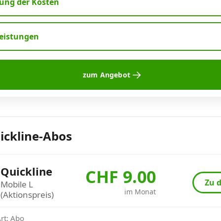
ng der Kosten
leistungen
zum Angebot
ickline-Abos
Quickline
CHF 9.00
Zu d
Mobile L
im Monat
(Aktionspreis)
Art: Abo