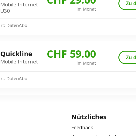
Zu d
Mobile Internet
im Monat
U30
Art: DatenAbo
CHF 59.00
Quickline
Zu d
Mobile Internet
im Monat
Art: DatenAbo
Nützliches
Feedback