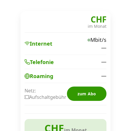
CHF
im Monat
Mbit/s
Internet
—
—
Telefonie
—
Roaming
Netz:
zum Abo
Aufschaltgebühr
CHF
im Monat