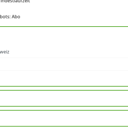
ndestlaufzeit
bots: Abo
hweiz