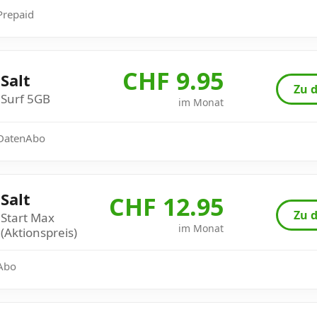
 Prepaid
CHF 9.95
Salt
Zu d
Surf 5GB
im Monat
: DatenAbo
Salt
CHF 12.95
Zu d
Start Max
im Monat
(Aktionspreis)
 Abo