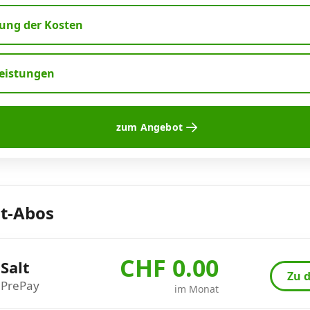
ng der Kosten
leistungen
zum Angebot
lt-Abos
CHF 0.00
Salt
Zu d
PrePay
im Monat