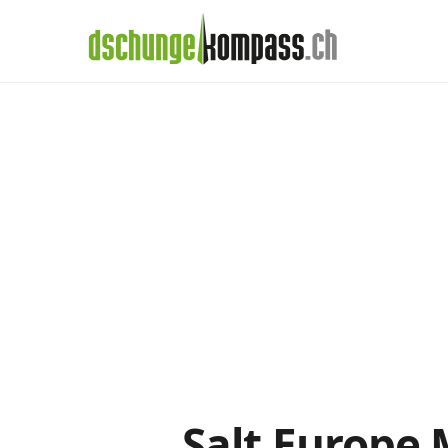
×
Menü
Handy‑Abo
Salt-Abos im Det
Handy-Abo-Vergleich
Alle Handy-Abos vergleichen
Prepaid-Tarife vergleichen
Alle Prepaids auf einem Blick
Daten-Abos vergleichen
Salt Europe 