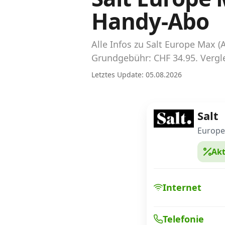
Abos für Tablets, Hotspots und Smart
Handy-Abo
Watches
Tarifrechner Handy-Abo
Alle Infos zu Salt Europe Max
Der gute alte Tarifrechner im neuen Design
Grundgebühr: CHF 34.95. Vergle
Letztes Update: 05.08.2026
Infos
Alle Anbieter
Salt
Mobilfunknetz Schweiz
Europe
Akt
Roaming-Tarife abfragen
Handy-Abo-Aktionen
Internet
Handy-Abo kündigen oder wechseln
Telefonie
Alle Mobile-Vergleiche