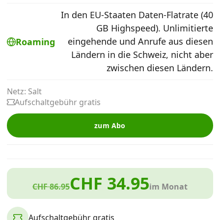
Alle Mobile-Vergleiche
In den EU-Staaten Daten-Flatrate (40
GB Highspeed). Unlimitierte
eingehende und Anrufe aus diesen
Roaming
Internet, TV, Telefon
Ländern in die Schweiz, nicht aber
zwischen diesen Ländern.
Kombi-Angebote
Netz: Salt
Aufschaltgebühr gratis
Aktionen
zum Abo
News
Forum
CHF 34.95
CHF 86.95
im Monat
Über uns
Aufschaltgebühr gratis