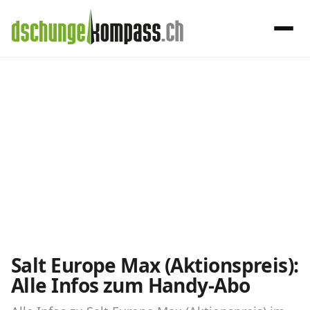
×
Menü
Salt-Abos im
Handy‑Abo
Detail
Handy-Abo-Vergleich
Alle Handy-Abos vergleichen
Prepaid-Tarife vergleichen
Alle Prepaids auf einem Blick
Salt Europe Max (Aktionspreis):
Alle Infos zum Handy-Abo
Daten-Abos vergleichen