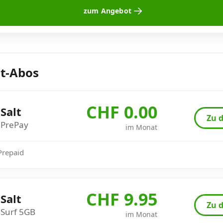
zum Angebot
lt-Abos
CHF 0.00
Salt
Zu d
PrePay
im Monat
 Prepaid
CHF 9.95
Salt
Zu d
Surf 5GB
im Monat