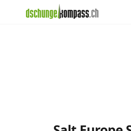
×
Menü
Handy‑Abo
Salt-Abos im Det
Handy-Abo-Vergleich
Alle Handy-Abos vergleichen
Prepaid-Tarife vergleichen
Alle Prepaids auf einem Blick
Daten-Abos vergleichen
Salt Europe 