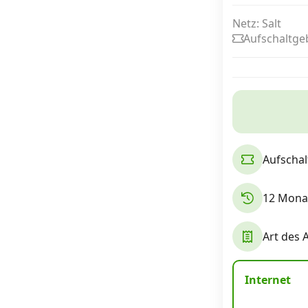
Netz: Salt
Aufschaltge
Internet, TV, Telefon
Kombi-Angebote
Aktionen
Aufschal
News
12 Monat
Forum
Art des 
Über uns
Internet