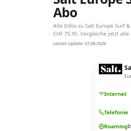
Abos für Tablets, Hotspots und Smart
Abo
Watches
Tarifrechner Handy-Abo
Alle Infos zu Salt Europe Sur
Der gute alte Tarifrechner im neuen Design
CHF 75.95. Vergleiche jetzt all
Letztes Update: 07.08.2026
Infos
Alle Anbieter
Sa
Mobilfunknetz Schweiz
Eur
Roaming-Tarife abfragen
Internet
Handy-Abo-Aktionen
Telefonie
Handy-Abo kündigen oder wechseln
I
Roaming
Alle Mobile-Vergleiche