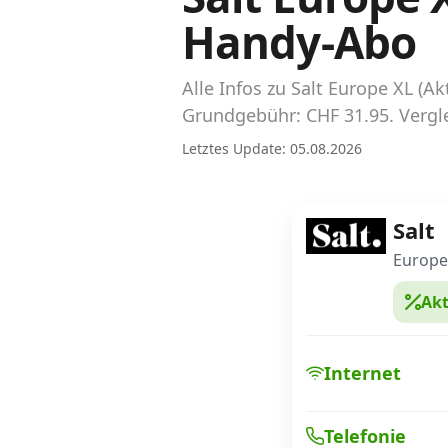
Abos für Tablets, Hotspots und Smart
Handy-Abo
Watches
Tarifrechner Handy-Abo
Alle Infos zu Salt Europe XL (
Der gute alte Tarifrechner im neuen Design
Grundgebühr: CHF 31.95. Vergle
Letztes Update: 05.08.2026
Infos
Alle Anbieter
Salt
Mobilfunknetz Schweiz
Europe 
Akt
Roaming-Tarife abfragen
Handy-Abo-Aktionen
Internet
Handy-Abo kündigen oder wechseln
Telefonie
Alle Mobile-Vergleiche