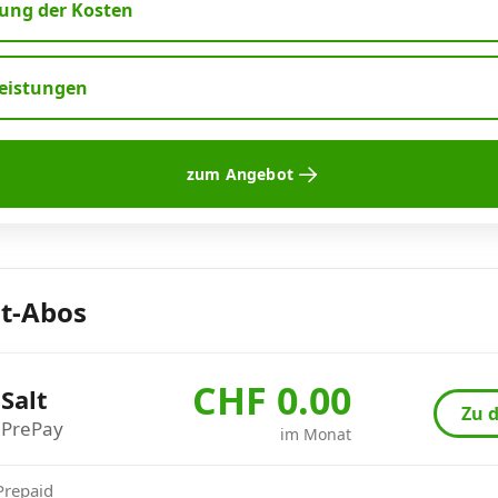
ng der Kosten
leistungen
zum Angebot
lt-Abos
CHF 0.00
Salt
Zu d
PrePay
im Monat
 Prepaid