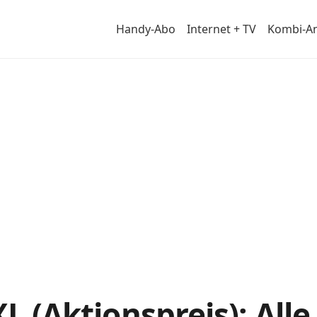
Handy-Abo
Internet + TV
Kombi-A
ail
XL (Aktionspreis): All