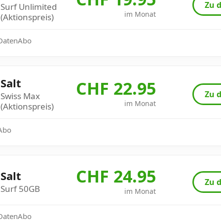
Zu d
Surf Unlimited
im Monat
(Aktionspreis)
: DatenAbo
Salt
CHF 22.95
Zu d
Swiss Max
im Monat
(Aktionspreis)
 Abo
CHF 24.95
Salt
Zu d
Surf 50GB
im Monat
: DatenAbo