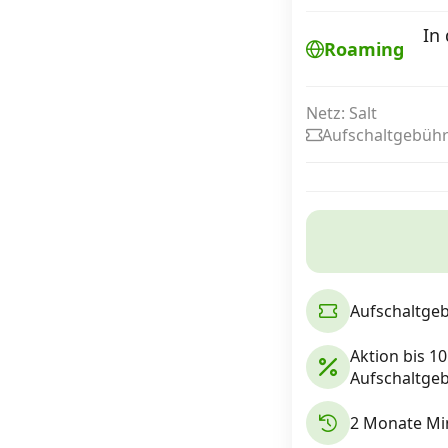
In
Roaming
Internet, TV, Telefon
Netz: Salt
Aufschaltgebühr
Kombi-Angebote
Aktionen
News
Aufschaltgeb
Forum
Aktion bis 1
Aufschaltgeb
Über uns
2 Monate Min