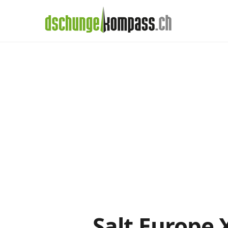
×
Menü
Handy‑Abo
Salt-Abos im Det
Handy-Abo-Vergleich
Alle Handy-Abos vergleichen
Prepaid-Tarife vergleichen
Alle Prepaids auf einem Blick
Daten-Abos vergleichen
Salt Europe 