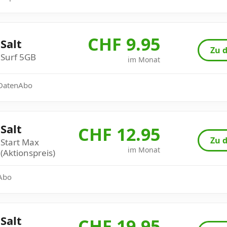
CHF 9.95
Salt
Zu d
Surf 5GB
im Monat
: DatenAbo
Salt
CHF 12.95
Zu d
Start Max
im Monat
(Aktionspreis)
 Abo
Salt
CHF 19.95