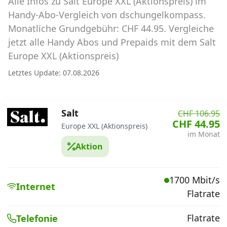
Alle Infos zu Salt Europe XXL (Aktionspreis) im
Abos für Tablets, Hotspots und Smart
Watches
Handy-Abo-Vergleich von dschungelkompass.
Monatliche Grundgebühr: CHF 44.95. Vergleiche
Tarifrechner Handy-Abo
jetzt alle Handy Abos und Prepaids mit dem Salt
Der gute alte Tarifrechner im neuen Design
Europe XXL (Aktionspreis)
Letztes Update: 07.08.2026
Infos
Alle Anbieter
Salt
CHF 106.95
CHF 44.95
Europe XXL (Aktionspreis)
Mobilfunknetz Schweiz
im Monat
Aktion
Roaming-Tarife abfragen
Handy-Abo-Aktionen
1700 Mbit/s
Internet
Flatrate
Handy-Abo kündigen oder
wechseln
Flatrate
Telefonie