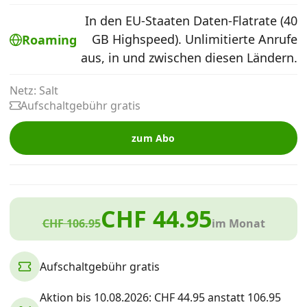
Alle Mobile-Vergleiche
In den EU-Staaten Daten-Flatrate (40
GB Highspeed). Unlimitierte Anrufe
Roaming
aus, in und zwischen diesen Ländern.
Internet, TV, Telefon
Netz: Salt
Aufschaltgebühr gratis
Kombi-Angebote
zum Abo
Aktionen
News
CHF 44.95
CHF 106.95
im Monat
Forum
Aufschaltgebühr gratis
Über uns
Aktion bis 10.08.2026: CHF 44.95 anstatt 106.95