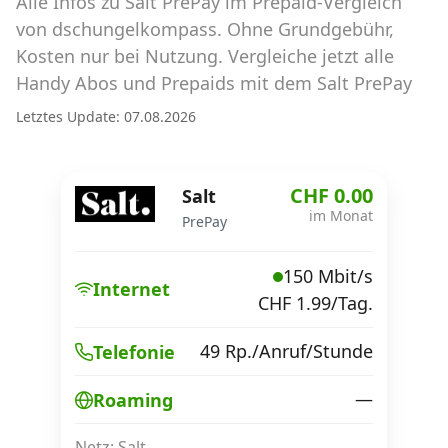
Alle Infos zu Salt PrePay im Prepaid-Vergleich
Abos für Tablets, Hotspots und Smart
Watches
von dschungelkompass. Ohne Grundgebühr,
Kosten nur bei Nutzung. Vergleiche jetzt alle
Tarifrechner Handy-Abo
Handy Abos und Prepaids mit dem Salt PrePay
Der gute alte Tarifrechner im neuen Design
Letztes Update: 07.08.2026
Infos
CHF 0.00
Salt
Alle Anbieter
im Monat
PrePay
Mobilfunknetz Schweiz
150 Mbit/s
Internet
CHF 1.99/Tag.
Roaming-Tarife abfragen
Handy-Abo-Aktionen
49 Rp./Anruf/Stunde
Telefonie
Handy-Abo kündigen oder
—
Roaming
wechseln
Netz: Salt