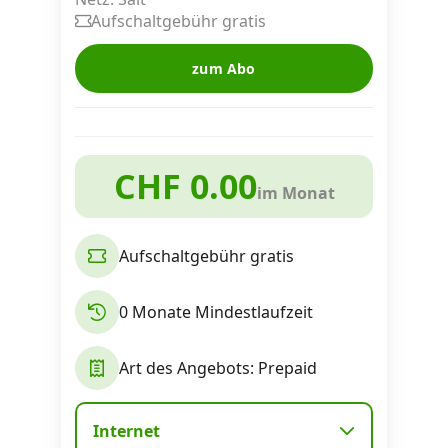
Alle Mobile-Vergleiche
Aufschaltgebühr gratis
zum Abo
Internet, TV, Telefon
Kombi-Angebote
CHF 0.00
im Monat
Aktionen
Aufschaltgebühr gratis
News
0 Monate Mindestlaufzeit
Forum
Art des Angebots: Prepaid
Über uns
Internet