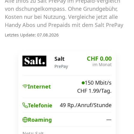
Alle Infos zu Salt PrePay im Prepaid-Vergleich
Abos für Tablets, Hotspots und Smart
Watches
von dschungelkompass. Ohne Grundgebühr,
Kosten nur bei Nutzung. Vergleiche jetzt alle
Tarifrechner Handy-Abo
Handy Abos und Prepaids mit dem Salt PrePay
Der gute alte Tarifrechner im neuen Design
Letztes Update: 07.08.2026
Infos
CHF 0.00
Salt
Alle Anbieter
im Monat
PrePay
Mobilfunknetz Schweiz
150 Mbit/s
Internet
CHF 1.99/Tag.
Roaming-Tarife abfragen
Handy-Abo-Aktionen
49 Rp./Anruf/Stunde
Telefonie
Handy-Abo kündigen oder
—
Roaming
wechseln
Netz: Salt