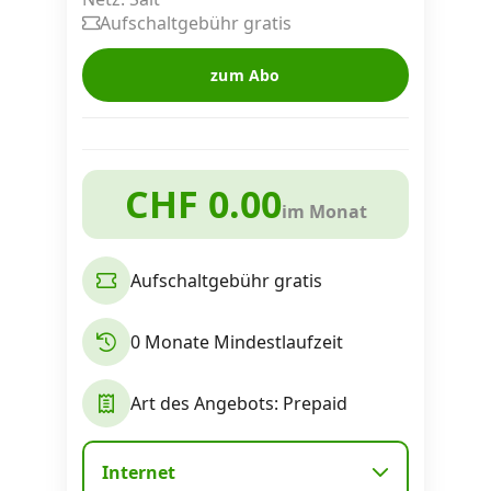
Alle Mobile-Vergleiche
Aufschaltgebühr gratis
zum Abo
Internet, TV, Telefon
Kombi-Angebote
CHF 0.00
im Monat
Aktionen
Aufschaltgebühr gratis
News
0 Monate Mindestlaufzeit
Forum
Art des Angebots: Prepaid
Über uns
Internet