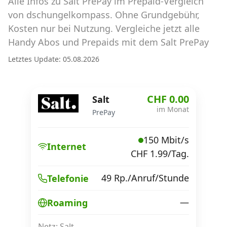
Alle Infos zu Salt PrePay im Prepaid-Vergleich
Abos für Tablets, Hotspots und Smart
Watches
von dschungelkompass. Ohne Grundgebühr,
Kosten nur bei Nutzung. Vergleiche jetzt alle
Tarifrechner Handy-Abo
Handy Abos und Prepaids mit dem Salt PrePay
Der gute alte Tarifrechner im neuen Design
Letztes Update: 05.08.2026
Infos
CHF 0.00
Salt
Alle Anbieter
im Monat
PrePay
Mobilfunknetz Schweiz
150 Mbit/s
Internet
CHF 1.99/Tag.
Roaming-Tarife abfragen
Handy-Abo-Aktionen
49 Rp./Anruf/Stunde
Telefonie
Handy-Abo kündigen oder
—
Roaming
wechseln
Netz: Salt