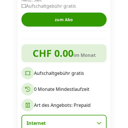
Alle Mobile-Vergleiche
Aufschaltgebühr gratis
zum Abo
Internet, TV, Telefon
Kombi-Angebote
CHF 0.00
im Monat
Aktionen
Aufschaltgebühr gratis
News
0 Monate Mindestlaufzeit
Forum
Art des Angebots: Prepaid
Über uns
Internet