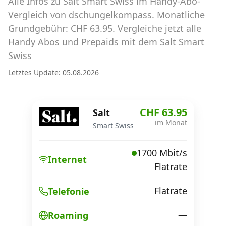
Alle Infos zu Salt Smart Swiss im Handy-Abo-
Abos für Tablets, Hotspots und Smart
Watches
Vergleich von dschungelkompass. Monatliche
Grundgebühr: CHF 63.95. Vergleiche jetzt alle
Tarifrechner Handy-Abo
Handy Abos und Prepaids mit dem Salt Smart
Der gute alte Tarifrechner im neuen Design
Swiss
Letztes Update: 05.08.2026
Infos
Alle Anbieter
CHF 63.95
Salt
im Monat
Smart Swiss
Mobilfunknetz Schweiz
1700 Mbit/s
Roaming-Tarife abfragen
Internet
Flatrate
Handy-Abo-Aktionen
Flatrate
Telefonie
Handy-Abo kündigen oder
wechseln
—
Roaming