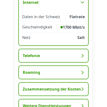
Internet
Datenschutz
·
AGB
·
Impressum
Daten in der Schweiz
Flatrate
Geschwindigkeit
1700 Mbit/s
Netz
Salt
Telefonie
Roaming
Zusammensetzung der Kosten
Weitere Dienstleistungen