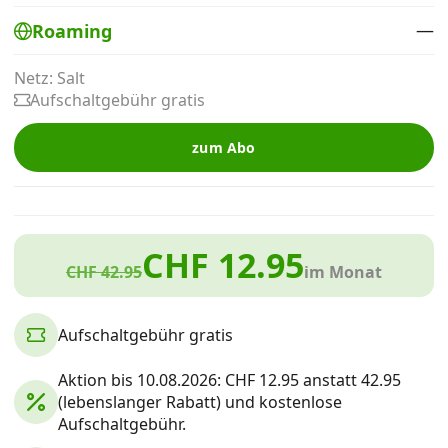
Alle Mobile-Vergleiche
—
Roaming
Netz: Salt
Internet, TV, Telefon
Aufschaltgebühr gratis
zum Abo
Kombi-Angebote
Aktionen
CHF 12.95
CHF 42.95
im Monat
News
Aufschaltgebühr gratis
Forum
Aktion bis 10.08.2026: CHF 12.95 anstatt 42.95
(lebenslanger Rabatt) und kostenlose
Aufschaltgebühr.
Über uns