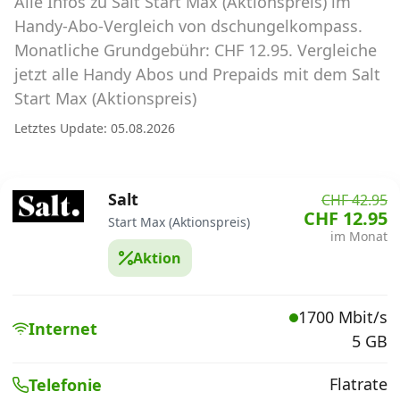
Alle Infos zu Salt Start Max (Aktionspreis) im
Abos für Tablets, Hotspots und Smart
Watches
Handy-Abo-Vergleich von dschungelkompass.
Monatliche Grundgebühr: CHF 12.95. Vergleiche
Tarifrechner Handy-Abo
jetzt alle Handy Abos und Prepaids mit dem Salt
Der gute alte Tarifrechner im neuen Design
Start Max (Aktionspreis)
Letztes Update: 05.08.2026
Infos
Alle Anbieter
Salt
CHF 42.95
CHF 12.95
Start Max (Aktionspreis)
Mobilfunknetz Schweiz
im Monat
Aktion
Roaming-Tarife abfragen
Handy-Abo-Aktionen
1700 Mbit/s
Internet
5 GB
Handy-Abo kündigen oder
wechseln
Flatrate
Telefonie