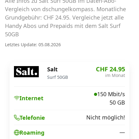
Alle Infos zu Salt Surf 50GB im Daten-Abo-
Abos für Tablets, Hotspots und Smart
Watches
Vergleich von dschungelkompass. Monatliche
Grundgebühr: CHF 24.95. Vergleiche jetzt alle
Tarifrechner Handy-Abo
Handy Abos und Prepaids mit dem Salt Surf
Der gute alte Tarifrechner im neuen Design
50GB
Letztes Update: 05.08.2026
Infos
Alle Anbieter
CHF 24.95
Salt
im Monat
Surf 50GB
Mobilfunknetz Schweiz
150 Mbit/s
Roaming-Tarife abfragen
Internet
50 GB
Handy-Abo-Aktionen
Nicht möglich!
Telefonie
Handy-Abo kündigen oder
wechseln
—
Roaming