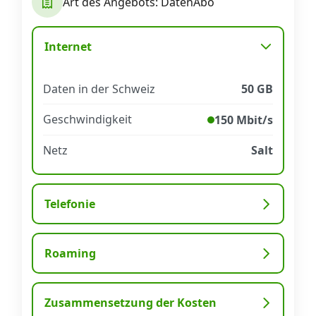
Art des Angebots: DatenAbo
Datenschutz
·
AGB
·
Impressum
Internet
Daten in der Schweiz
50 GB
Geschwindigkeit
150 Mbit/s
Netz
Salt
Telefonie
Roaming
Zusammensetzung der Kosten