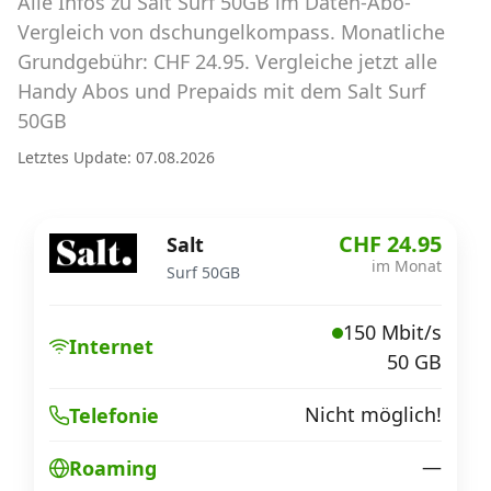
Alle Infos zu Salt Surf 50GB im Daten-Abo-
Abos für Tablets, Hotspots und Smart
Watches
Vergleich von dschungelkompass. Monatliche
Grundgebühr: CHF 24.95. Vergleiche jetzt alle
Tarifrechner Handy-Abo
Handy Abos und Prepaids mit dem Salt Surf
Der gute alte Tarifrechner im neuen Design
50GB
Letztes Update: 07.08.2026
Infos
Alle Anbieter
CHF 24.95
Salt
im Monat
Surf 50GB
Mobilfunknetz Schweiz
150 Mbit/s
Roaming-Tarife abfragen
Internet
50 GB
Handy-Abo-Aktionen
Nicht möglich!
Telefonie
Handy-Abo kündigen oder
wechseln
—
Roaming