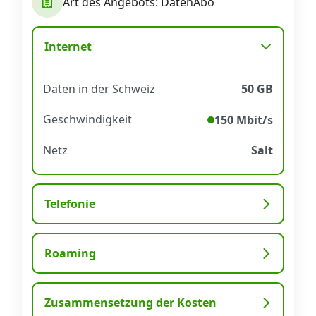
Art des Angebots: DatenAbo
Datenschutz
·
AGB
·
Impressum
Internet
Daten in der Schweiz
50 GB
Geschwindigkeit
150 Mbit/s
Netz
Salt
Telefonie
Roaming
Zusammensetzung der Kosten