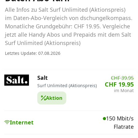
Abos für Tablets, Hotspots und Smart
Watches
Alle Infos zu Salt Surf Unlimited (Aktionspreis)
im Daten-Abo-Vergleich von dschungelkompass.
Tarifrechner Handy-Abo
Monatliche Grundgebühr: CHF 19.95. Vergleiche
Der gute alte Tarifrechner im neuen Design
jetzt alle Handy Abos und Prepaids mit dem Salt
Surf Unlimited (Aktionspreis)
Infos
Letztes Update: 07.08.2026
Alle Anbieter
Salt
CHF 39.95
Mobilfunknetz Schweiz
CHF 19.95
Surf Unlimited (Aktionspreis)
im Monat
Roaming-Tarife abfragen
Aktion
Handy-Abo-Aktionen
150 Mbit/s
Handy-Abo kündigen oder
Internet
Flatrate
wechseln