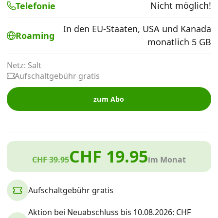
Nicht möglich!
Telefonie
Alle Mobile-Vergleiche
In den EU-Staaten, USA und Kanada
Roaming
monatlich 5 GB
Internet, TV, Telefon
Netz: Salt
Aufschaltgebühr gratis
Kombi-Angebote
zum Abo
Aktionen
News
CHF 19.95
CHF 39.95
im Monat
Forum
Aufschaltgebühr gratis
Über uns
Aktion bei Neuabschluss bis 10.08.2026: CHF