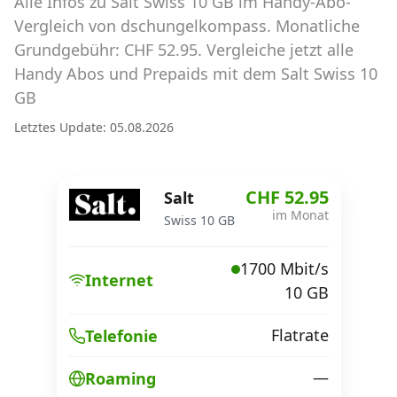
Alle Infos zu Salt Swiss 10 GB im Handy-Abo-
Abos für Tablets, Hotspots und Smart
Watches
Vergleich von dschungelkompass. Monatliche
Grundgebühr: CHF 52.95. Vergleiche jetzt alle
Tarifrechner Handy-Abo
Handy Abos und Prepaids mit dem Salt Swiss 10
Der gute alte Tarifrechner im neuen Design
GB
Letztes Update: 05.08.2026
Infos
Alle Anbieter
CHF 52.95
Salt
im Monat
Swiss 10 GB
Mobilfunknetz Schweiz
1700 Mbit/s
Roaming-Tarife abfragen
Internet
10 GB
Handy-Abo-Aktionen
Flatrate
Telefonie
Handy-Abo kündigen oder
wechseln
—
Roaming