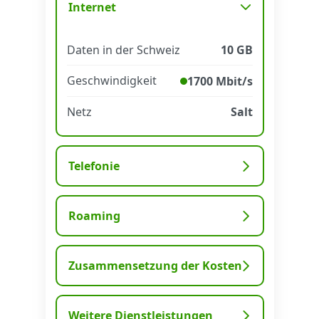
Internet
Datenschutz
·
AGB
·
Impressum
Daten in der Schweiz
10 GB
Geschwindigkeit
1700 Mbit/s
Netz
Salt
Telefonie
Roaming
Zusammensetzung der Kosten
Weitere Dienstleistungen