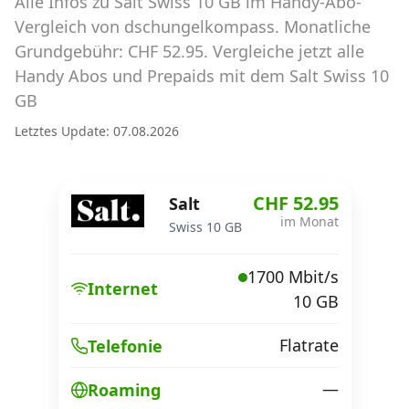
Alle Infos zu Salt Swiss 10 GB im Handy-Abo-
Abos für Tablets, Hotspots und Smart
Watches
Vergleich von dschungelkompass. Monatliche
Grundgebühr: CHF 52.95. Vergleiche jetzt alle
Tarifrechner Handy-Abo
Handy Abos und Prepaids mit dem Salt Swiss 10
Der gute alte Tarifrechner im neuen Design
GB
Letztes Update: 07.08.2026
Infos
Alle Anbieter
CHF 52.95
Salt
im Monat
Swiss 10 GB
Mobilfunknetz Schweiz
1700 Mbit/s
Roaming-Tarife abfragen
Internet
10 GB
Handy-Abo-Aktionen
Flatrate
Telefonie
Handy-Abo kündigen oder
wechseln
—
Roaming