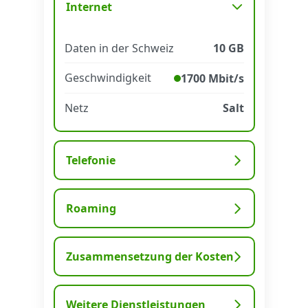
Internet
Datenschutz
·
AGB
·
Impressum
Daten in der Schweiz
10 GB
Geschwindigkeit
1700 Mbit/s
Netz
Salt
Telefonie
Roaming
Zusammensetzung der Kosten
Weitere Dienstleistungen